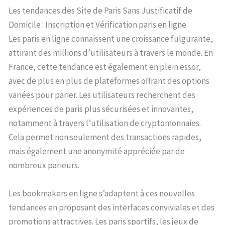
Les tendances des Site de Paris Sans Justificatif de
Domicile : Inscription et Vérification paris en ligne
Les paris en ligne connaissent une croissance fulgurante,
attirant des millions d’utilisateurs à travers le monde. En
France, cette tendance est également en plein essor,
avec de plus en plus de plateformes offrant des options
variées pour parier. Les utilisateurs recherchent des
expériences de paris plus sécurisées et innovantes,
notamment à travers l’utilisation de cryptomonnaies.
Cela permet non seulement des transactions rapides,
mais également une anonymité appréciée par de
nombreux parieurs.
Les bookmakers en ligne s’adaptent à ces nouvelles
tendances en proposant des interfaces conviviales et des
promotions attractives. Les paris sportifs, les jeux de