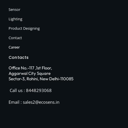
Sensor
Lighting
Product Designing
Contact
Career
Contacts
Office No.-117 ,1st Floor,
Aggarwal City Square
Sector-3, Rohini, New Delhi-110085
Call us : 8448293068
Email : sales2@ecosens.in