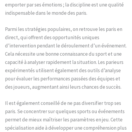
emporter par ses émotions ; la discipline est une qualité
indispensable dans le monde des paris.
Parmi les stratégies populaires, on retrouve les paris en
direct, qui offrent des opportunités uniques
d’intervention pendant le déroulement d’un événement.
Cela nécessite une bonne connaissance du sport et une
capacité à analyser rapidement la situation. Les parieurs
expérimentés utilisent également des outils d’analyse
pour évaluer les performances passées des équipes et
des joueurs, augmentant ainsi leurs chances de succès.
Il est également conseillé de ne pas diversifier trop ses
paris. Se concentrer sur quelques sports ou événements
permet de mieux maîtriser les paramètres en jeu. Cette
spécialisation aide à développer une compréhension plus