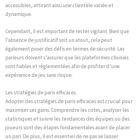
accessibles, attirant ainsi une clientèle variée et
dynamique.
Cependant, il est important de rester vigilant. Bien que
l’absence de justificatif soit un atout, cela peut
également poser des défis en termes de sécurité. Les
parieurs doivent s’assurer que les plateformes choisies
sont fiables et réglementées afin de profiter d’une
expérience de jeu sans risque.
Les stratégies de paris efficaces
Adopter des stratégies de paris efficaces est crucial pour
maximiser ses gains. Comprendre les cotes, analyser les
statistiques et suivre les tendances des équipes ou des
joueurs sont des étapes fondamentales avant de placer
un pari. De plus, il est essentiel de ne pas se laisser