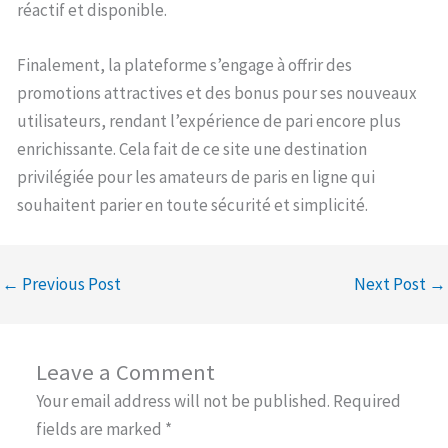
réactif et disponible.
Finalement, la plateforme s’engage à offrir des
promotions attractives et des bonus pour ses nouveaux
utilisateurs, rendant l’expérience de pari encore plus
enrichissante. Cela fait de ce site une destination
privilégiée pour les amateurs de paris en ligne qui
souhaitent parier en toute sécurité et simplicité.
←
Previous Post
Next Post
→
Leave a Comment
Your email address will not be published.
Required
fields are marked
*