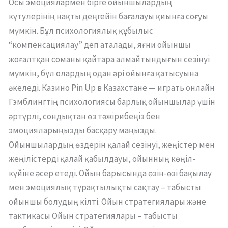
Осы эмоциялармен бірге ойыншылардың
күтулерінің нақты деңгейін бағалауы қиынға соғуы
мүмкін. Бұл психологиялық құбылыс
“компенсациялау” деп аталады, яғни ойыншы
жоғалтқан соманы қайтара алмайтындығын сезінуі
мүмкін, бұл олардың одан әрі ойынға қатысуына
әкеледі. Казино Pin Up в Казахстане — играть онлайн
Гэмблингтің психологиясы барлық ойыншылар үшін
әртүрлі, сондықтан өз тәжірибеңіз бен
эмоцияларыңызды басқару маңызды.
Ойыншылардың өздерін қалай сезінуі, жеңістер мен
жеңілістерді қалай қабылдауы, ойынның көңіл-
күйіне әсер етеді. Ойын барысында өзін-өзі бақылау
мен эмоциялық тұрақтылықты сақтау – табысты
ойыншы болудың кілті. Ойын стратегиялары және
тактикасы Ойын стратегиялары – табысты