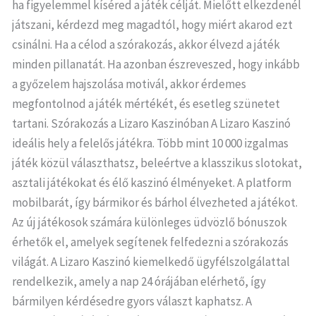
ha figyelemmel kíséred a játék célját. Mielőtt elkezdenél
játszani, kérdezd meg magadtól, hogy miért akarod ezt
csinálni. Ha a célod a szórakozás, akkor élvezd a játék
minden pillanatát. Ha azonban észreveszed, hogy inkább
a győzelem hajszolása motivál, akkor érdemes
megfontolnod a játék mértékét, és esetleg szünetet
tartani. Szórakozás a Lizaro Kaszinóban A Lizaro Kaszinó
ideális hely a felelős játékra. Több mint 10 000 izgalmas
játék közül választhatsz, beleértve a klasszikus slotokat,
asztali játékokat és élő kaszinó élményeket. A platform
mobilbarát, így bármikor és bárhol élvezheted a játékot.
Az új játékosok számára különleges üdvözlő bónuszok
érhetők el, amelyek segítenek felfedezni a szórakozás
világát. A Lizaro Kaszinó kiemelkedő ügyfélszolgálattal
rendelkezik, amely a nap 24 órájában elérhető, így
bármilyen kérdésedre gyors választ kaphatsz. A