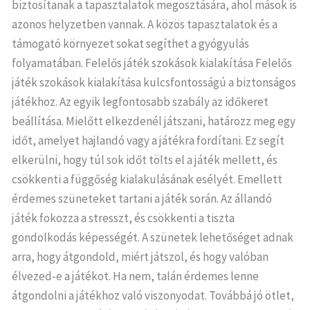
biztosítanak a tapasztalatok megosztására, ahol mások is
azonos helyzetben vannak. A közös tapasztalatok és a
támogató környezet sokat segíthet a gyógyulás
folyamatában. Felelős játék szokások kialakítása Felelős
játék szokások kialakítása kulcsfontosságú a biztonságos
játékhoz. Az egyik legfontosabb szabály az időkeret
beállítása. Mielőtt elkezdenél játszani, határozz meg egy
időt, amelyet hajlandó vagy a játékra fordítani. Ez segít
elkerülni, hogy túl sok időt tölts el a játék mellett, és
csökkenti a függőség kialakulásának esélyét. Emellett
érdemes szüneteket tartani a játék során. Az állandó
játék fokozza a stresszt, és csökkenti a tiszta
gondolkodás képességét. A szünetek lehetőséget adnak
arra, hogy átgondold, miért játszol, és hogy valóban
élvezed-e a játékot. Ha nem, talán érdemes lenne
átgondolni a játékhoz való viszonyodat. Továbbá jó ötlet,