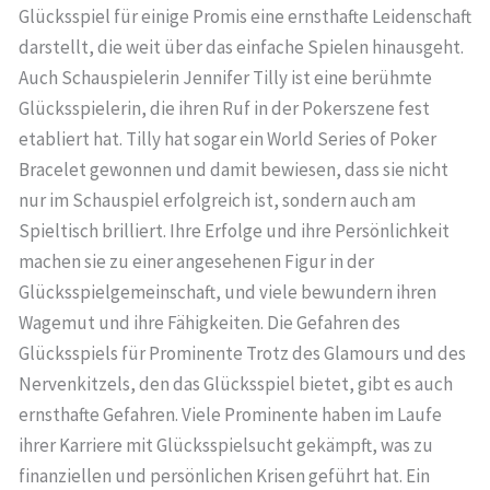
Glücksspiel für einige Promis eine ernsthafte Leidenschaft
darstellt, die weit über das einfache Spielen hinausgeht.
Auch Schauspielerin Jennifer Tilly ist eine berühmte
Glücksspielerin, die ihren Ruf in der Pokerszene fest
etabliert hat. Tilly hat sogar ein World Series of Poker
Bracelet gewonnen und damit bewiesen, dass sie nicht
nur im Schauspiel erfolgreich ist, sondern auch am
Spieltisch brilliert. Ihre Erfolge und ihre Persönlichkeit
machen sie zu einer angesehenen Figur in der
Glücksspielgemeinschaft, und viele bewundern ihren
Wagemut und ihre Fähigkeiten. Die Gefahren des
Glücksspiels für Prominente Trotz des Glamours und des
Nervenkitzels, den das Glücksspiel bietet, gibt es auch
ernsthafte Gefahren. Viele Prominente haben im Laufe
ihrer Karriere mit Glücksspielsucht gekämpft, was zu
finanziellen und persönlichen Krisen geführt hat. Ein