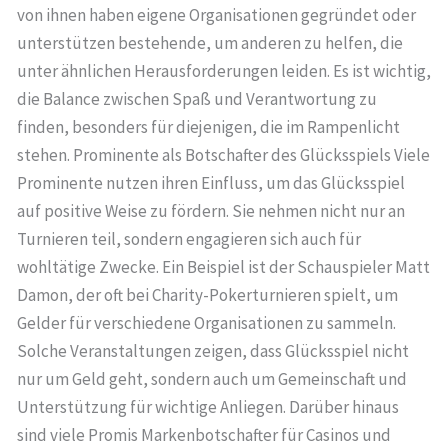
von ihnen haben eigene Organisationen gegründet oder
unterstützen bestehende, um anderen zu helfen, die
unter ähnlichen Herausforderungen leiden. Es ist wichtig,
die Balance zwischen Spaß und Verantwortung zu
finden, besonders für diejenigen, die im Rampenlicht
stehen. Prominente als Botschafter des Glücksspiels Viele
Prominente nutzen ihren Einfluss, um das Glücksspiel
auf positive Weise zu fördern. Sie nehmen nicht nur an
Turnieren teil, sondern engagieren sich auch für
wohltätige Zwecke. Ein Beispiel ist der Schauspieler Matt
Damon, der oft bei Charity-Pokerturnieren spielt, um
Gelder für verschiedene Organisationen zu sammeln.
Solche Veranstaltungen zeigen, dass Glücksspiel nicht
nur um Geld geht, sondern auch um Gemeinschaft und
Unterstützung für wichtige Anliegen. Darüber hinaus
sind viele Promis Markenbotschafter für Casinos und