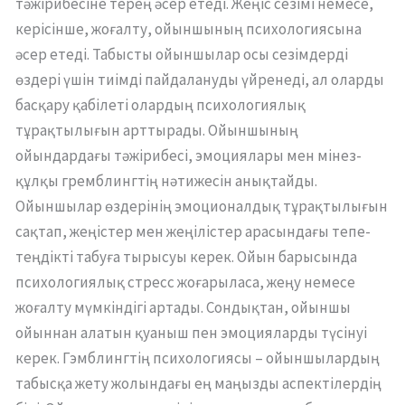
тәжірибесіне терең әсер етеді. Жеңіс сезімі немесе,
керісінше, жоғалту, ойыншының психологиясына
әсер етеді. Табысты ойыншылар осы сезімдерді
өздері үшін тиімді пайдалануды үйренеді, ал оларды
басқару қабілеті олардың психологиялық
тұрақтылығын арттырады. Ойыншының
ойындардағы тәжірибесі, эмоциялары мен мінез-
құлқы гремблингтің нәтижесін анықтайды.
Ойыншылар өздерінің эмоционалдық тұрақтылығын
сақтап, жеңістер мен жеңілістер арасындағы тепе-
теңдікті табуға тырысуы керек. Ойын барысында
психологиялық стресс жоғарыласа, жеңу немесе
жоғалту мүмкіндігі артады. Сондықтан, ойыншы
ойыннан алатын қуаныш пен эмоцияларды түсінуі
керек. Гэмблингтің психологиясы – ойыншылардың
табысқа жету жолындағы ең маңызды аспектілердің