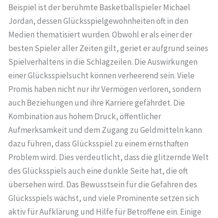
Beispiel ist der berühmte Basketballspieler Michael
Jordan, dessen Glücksspielgewohnheiten oft in den
Medien thematisiert wurden. Obwohl er als einer der
besten Spieler aller Zeiten gilt, geriet er aufgrund seines
Spielverhaltens in die Schlagzeilen. Die Auswirkungen
einer Glücksspielsucht können verheerend sein. Viele
Promis haben nicht nur ihr Vermögen verloren, sondern
auch Beziehungen und ihre Karriere gefährdet. Die
Kombination aus hohem Druck, öffentlicher
Aufmerksamkeit und dem Zugang zu Geldmitteln kann
dazu führen, dass Glücksspiel zu einem ernsthaften
Problem wird. Dies verdeutlicht, dass die glitzernde Welt
des Glücksspiels auch eine dunkle Seite hat, die oft
übersehen wird. Das Bewusstsein für die Gefahren des
Glücksspiels wächst, und viele Prominente setzen sich
aktiv für Aufklärung und Hilfe für Betroffene ein. Einige