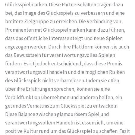
Glücksspielmarken. Diese Partnerschaften tragen dazu
bei, das Image des Glücksspiels zu verbessern und eine
breitere Zielgruppe zu erreichen. Die Verbindung von
Prominenten mit Glücksspielmarken kann dazu führen,
dass das öffentliche Interesse steigt und neue Spieler
angezogen werden. Durch ihre Plattform können sie auch
das Bewusstsein für verantwortungsvolles Spielen
fördern. Es ist jedoch entscheidend, dass diese Promis
verantwortungsvoll handeln und die möglichen Risiken
des Glücksspiels nicht verharmlosen. Indem sie offen
über ihre Erfahrungen sprechen, können sie eine
Vorbildfunktion übernehmen und anderen helfen, ein
gesundes Verhältnis zum Glücksspiel zu entwickeln.
Diese Balance zwischen glamourösem Spiel und
verantwortungsvollem Handeln ist essenziell, um eine
positive Kultur rund um das Glücksspiel zu schaffen. Fazit