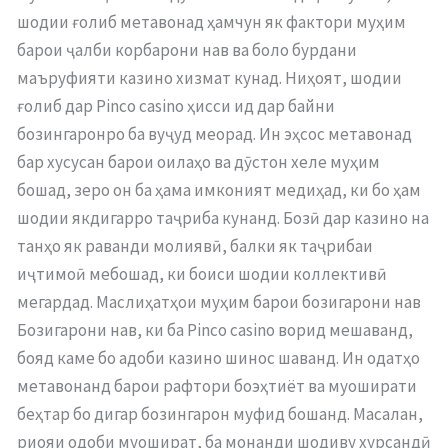
шодии ғолиб метавонад ҳамчун як фактори муҳим
барои ҷалби корбарони нав ва боло бурдани
маъруфияти казино хизмат кунад. Ниҳоят, шодии
ғолиб дар Pinco casino ҳисси ид дар байни
бозингаронро ба вуҷуд меорад. Ин эҳсос метавонад
бар хусусан барои оилаҳо ва дӯстон хеле муҳим
бошад, зеро он ба ҳама имконият медиҳад, ки бо ҳам
шодии якдигарро таҷриба кунанд. Бозӣ дар казино на
танҳо як раванди молиявӣ, балки як таҷрибаи
иҷтимоӣ мебошад, ки боиси шодии коллективӣ
мегардад. Маслиҳатҳои муҳим барои бозигарони нав
Бозигарони нав, ки ба Pinco casino ворид мешаванд,
бояд каме бо адоби казино шинос шаванд. Ин одатҳо
метавонанд барои рафтори боэҳтиёт ва муоширати
беҳтар бо дигар бозингарон муфид бошанд. Масалан,
риояи одоби муошират, ба монанди шодиву хурсандӣ