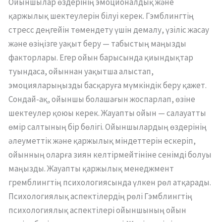
Ойыншылар өздерінің эмоционалдық және
қаржылық шектеулерін білуі керек. Гэмблингтің
стресс деңгейін төмендету үшін демалу, үзіліс жасау
және өзіңізге уақыт беру — табыстың маңызды
факторлары. Егер ойын барысында қиындықтар
туындаса, ойыннан уақытша алыстап,
эмоцияларыңызды басқаруға мүмкіндік беру қажет.
Сондай-ақ, ойыншы болашағын жоспарлап, өзіне
шектеулер қоюы керек. Жауапты ойын — салауатты
өмір салтының бір бөлігі. Ойыншылардың өздерінің
әлеуметтік және қаржылық міндеттерін ескеріп,
ойынның оларға зиян келтірмейтініне сенімді болуы
маңызды. Жауапты қаржылық менеджмент
гремблингтің психологиясында үлкен рөл атқарады.
Психологиялық аспектілердің рөлі Гэмблингтің
психологиялық аспектілері ойыншының ойын